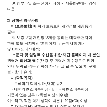
※
첨부파일 또는 신청서 작성 시 제출화면에서 양식
다운
□
장학생 의무사항
ㅇ
(
보증보험
)
매 학기 보증보험 개인정보 제공동의
필수
※
보증보험 개인정보제공 동의는 대학추천자에
한해 별도 공지예정
(
홈페이지
→
공지사항 게시
및
LMS
안내
*
예정
)
*
문자 및 알림톡 수신을 위한 재단 홈페이지 내 본인
연락처 최신화 필수
(
변경 후 연락처 미수정으로
인한
안내 누락될 경우 장학생 자격상실 될 수 있으며
,
구제
불가함에 유의
)
ㅇ
(
학적유지
)
-
수혜학기 학적 상태
(
재학
)
유지
-
대학의 최소이수학점 이상
(
대학 최소이수학점
기준이 없는 경우
12
학점 이상 이수
)
을
이수하고
,
직전
학기 성적이 백분위
70
점
(C0)
이상
ㅇ
(
의무교육
)
장학금 신청 시
,
장학생 온라인