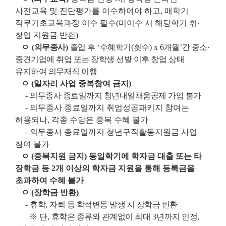
사전교육 및 진단평가를 이수하여야 하고
,
매학기
직무기초교육과정 이수 필수
(
미이수 시 해당학기 취
·
창업 지원금 반환
)
ㅇ
(
의무종사
)
졸업 후
‘
수혜학기
(
횟수
) x 6
개월
’
간 중소
·
중견기업에 취업 또는 장학생 선발 이후 창업
상태
유지하여 의무재직 이행
ㅇ
(
일자리 사업 중복참여 금지
)
-
의무종사 종료일까지 청년내일채움공제 가입 불가
-
의무종사 종료일까지 취업성공패키지 참여는
허용되나
,
각종 수당은 중복 수혜 불가
-
의무종사 종료일까지 청년구직활동지원금 사업
참여 불가
ㅇ
(
중복지원 금지
)
동일학기에 학자금 대출 또는 타
장학금 등
2
개 이상의 학자금 지원을 통해 등록금을
초과하여 수혜 불가
ㅇ
(
장학금 반환
)
-
휴학
,
자퇴 등 학적변동 발생 시 장학금 반환
※
단
,
휴학은 종류와 관계없이 최대
3
년까지 인정
,