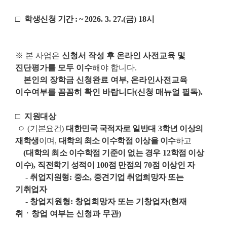
□
학생신청 기간 : ~
2026. 3. 27.(금
) 18
시
※
본 사업은
신청서 작성 후 온라인 사전교육 및
진단평가를 모두 이수
해야 합니다
.
본인의 장학금 신청완료 여부
,
온라인사전교육
이수여부를 꼼꼼히 확인 바랍니다
(
신청 매뉴얼 필독
).
□
지원대상
ㅇ
(
기본요건
)
대한민국 국적자로 일반대
3
학년 이상의
재학생
이며
,
대학의 최소 이수학점 이상을 이수
하고
(
대학의 최소 이수학점 기준이 없는 경우
12
학점 이상
이수
),
직전학기 성적이
100
점 만점의
70
점 이상인 자
-
취업지원형
:
중소
,
중견기업 취업희망자 또는
기취업자
-
창업지원형
:
창업희망자 또는 기창업자
(
현재
취
ㆍ
창업 여부는 신청과 무관
)