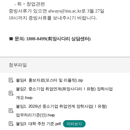
-
취
‧
창업관련
증빙서류가
있으면
always@inu.ac.kr
로
3
월
27
일
18시까지 증빙서류를 보내주시기 바랍니다
.
☎
문의
: 1800-0499(
희망사다리 상담센터
)
첨부파일
붙임4. 홍보자료(포스터 및 리플릿).zip
붙임2. 중소기업 취업연계(희망사다리Ⅰ유형) 장학사업
개요.hwp
붙임1. 2026년 중소기업 취업연계 장학사업(Ⅰ유형)
업무처리기준(안).hwp
붙임3. 대학 추천 기준.pdf