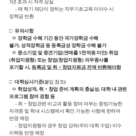
3
년 초과 시 자격 상실
-
매 학기 재단이 정하는 직무기초교육 미이수 시
장학금 반환
□
유의사항
ㅇ
장학금 수혜 기간 동안 국가장학금 수혜
불가
,
성적장학금 등 등록금성 장학금 수혜 불가
ㅇ
중소기업 및 중견기업
(
연매출
5
천억원 미만
)
취업
(
취업지원형
)
또는 창업
(
창업지원형
)
의무종사를
포기할
시
,
등록금 및 취
‧
창업지원금
전액 반환해야함
□
대학심사기준(
붙임 참조
)
ㅇ
학업성적
,
취
‧
창업 준비 계획의 충실성
,
대학 내 관련
프로그램 참여 경험 등
-
취
‧
창업관련 비교과 활동 참여 여부는 증빙가능한
자격증 및 학내 시스템에서 확인 가능한
사항에 한하여
반영 예정
-
창업지원형의 경우 창업 강좌
(
우리 대학 수업
)
이수
이력등 반영 예정