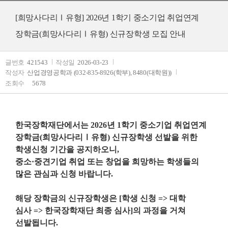
[희망사다리Ⅰ유형] 2026년 1학기 중소기업 취업연계
장학금(희망사다리Ⅰ유형) 신규장학생 모집 안내
글번호
421543
작성일
2026-03-23
작성자
산업경영공학과 (032-835-8926(학부), 8480(대학원))
조회수
5678
한국장학재단에서는
2026
년
1
학기 중소기업 취업연계
장학금
(
희망사다리
Ⅰ
유형
)
신규장학생 선발을 위한
학생신청 기간을 공지하오니
,
중소
·
중견기업 취업 또는 창업을 희망하는 학생들의
많은 관심과 신청 바랍니다
.
해당 장학금의
신규장학생은
[
학생 신청
=>
대학
심사
=>
한국장학재단 최종 심사
]
의 과정을 거쳐
선발됩니다
.