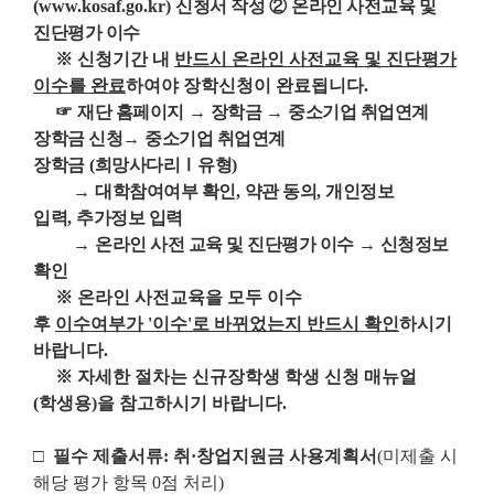
(www.kosaf.go.kr)
신청서 작성
②
온라인 사전교육 및
진단평가 이수
※
신청기간 내
반드시 온라인 사전교육 및 진단평가
이수를 완료
하여야 장학신청이 완료됩니다
.
☞
재단 홈페이지
→
장학금
→
중소기업 취업연계
장학금 신청
→
중소기업 취업연계
장학금
(
희망사다리
Ⅰ
유형
)
→
대학참여여부 확인
,
약관 동의
,
개인정보
입력
,
추가정보 입력
→
온라인 사전 교육 및 진단평가 이수
→
신청정보
확인
※
온라인 사전교육을 모두 이수
후
이수여부가
'
이수
'
로 바뀌었는지 반드시 확인
하시기
바랍니다
.
※
자세한 절차는 신규장학생 학생 신청 매뉴얼
(
학생용
)
을 참고하시기 바랍니다
.
□
필수 제출서류
:
취
·
창업지원금 사용계획서
(
미제출 시
해당 평가 항목
0
점 처리
)