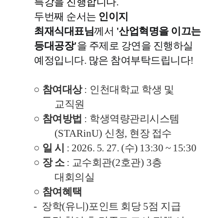
특강을 진행합니다.
두번째 순서는
인이지
최재식대표님
께서
'산업혁명을 이끄는
등대공장'
을 주제로 강연을 진행하실
예정입니다.
많은 참여부탁드립니다!
○
참여대상
:
인천대학교 학생 및
교직원
○
참여방법
:
학생역량관리시스템
(STARinU)
신청
,
현장 접수
○ 일 시
: 2026. 5. 27. (수) 13:30 ~ 15:30
○
장 소
:
교수회관
(2
호관
) 3
층
대회의실
○
참여혜택
-
장학
(
유니
)
포인트
회당
5
점 지급