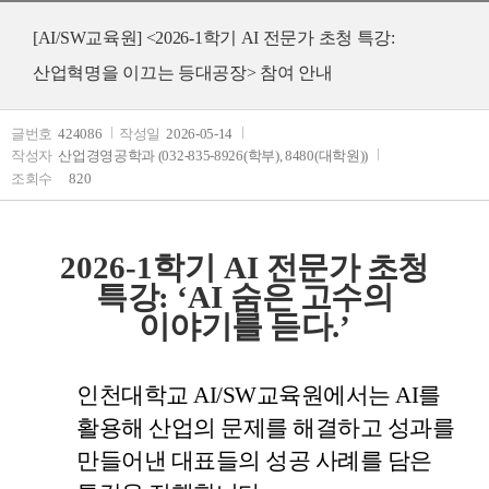
[AI/SW교육원] <2026-1학기 AI 전문가 초청 특강:
산업혁명을 이끄는 등대공장> 참여 안내
글번호
424086
작성일
2026-05-14
작성자
산업경영공학과 (032-835-8926(학부), 8480(대학원))
조회수
820
학기
2026-1
AI
전문가 초청
특강
:
‘AI
숨은 고수의
이야기를 듣다
.’
인천대학교 AI/SW교육원에서는
AI를
활용해 산업의 문제를 해결하고 성과를
만들어낸 대표들의 성공 사례를 담은